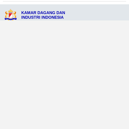
KAMAR DAGANG DAN
INDUSTRI INDONESIA
Jl. Raya Tanimbar No.53, Tanimbar, Maluku 97235
admin@kadinkabtanimbar.org
081234569206
Ikuti Sosial Media Resmi KADIN
Dataweb
Aceh Tamiang
Agats
Arso
Bajawa
Bengkayang
Bengkulu Tengah